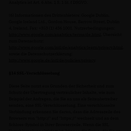
Analytics ist Art. 6 Abs. 1 S. 1 lit. f DSGVO.
(6) Informationen des Drittanbieters: Google Dublin,
Google Ireland Ltd., Gordon House, Barrow Street, Dublin
4, Ireland, Fax: +353 (1) 436 1001. Nutzerbedingungen:
http://www.google.com/analytics/terms/de.html
, Übersicht
zum Datenschutz:
http://www.google.com/intl/de/analytics/learn/privacy.html
,
sowie die Datenschutzerklärung:
http://www.google.de/intl/de/policies/privacy
.
§14 SSL-Verschlüsselung
Diese Seite nutzt aus Gründen der Sicherheit und zum
Schutz der Übertragung vertraulicher Inhalte, wie zum
Beispiel der Anfragen, die Sie an uns als Seitenbetreiber
senden, eine SSL-Verschlüsselung. Eine verschlüsselte
Verbindung erkennen Sie daran, dass die Adresszeile des
Browsers von "http://" auf "https://" wechselt und an dem
Schloss-Symbol in Ihrer Browserzeile. Wenn die SSL