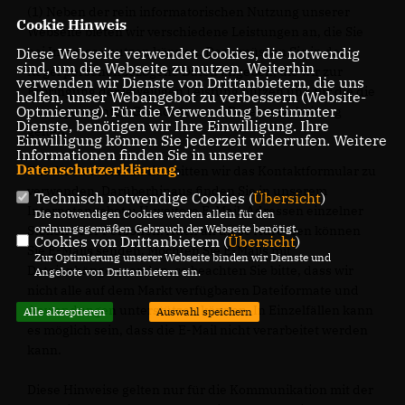
(1) Neben der rein informatorischen Nutzung unserer
Cookie Hinweis
Webseite bieten wir verschiedene Leistungen an, die Sie
bei Interesse nutzen können. Dazu müssen Sie in der
Diese Webseite verwendet Cookies, die notwendig
sind, um die Webseite zu nutzen. Weiterhin
Regel personenbezogene Daten angeben, die wir zur
verwenden wir Dienste von Drittanbietern, die uns
Erbringung der jeweiligen Leistung nutzen und für die die
helfen, unser Webangebot zu verbessern (Website-
Optmierung). Für die Verwendung bestimmter
zuvor genannten Grundsätze zur Datenverarbeitung
Dienste, benötigen wir Ihre Einwilligung. Ihre
gelten.
Einwilligung können Sie jederzeit widerrufen. Weitere
Informationen finden Sie in unserer
Datenschutzerklärung
.
Für die Kommunikation bitten wir das Kontaktformular zu
verwenden. Darüberhinaus finden Sie in unserem
Technisch notwendige Cookies (
Übersicht
)
Internetangebot u.U. weitere E-Mail-Adressen einzelner
Die notwendigen Cookies werden allein für den
ordnungsgemäßen Gebrauch der Webseite benötigt.
Stellen oder Personen. Auch an diese Adressen können
Cookies von Drittanbietern (
Übersicht
)
Sie E-Mails senden. Möchten Sie E-Mails mit
Zur Optimierung unserer Webseite binden wir Dienste und
Dateianhängen senden, so beachten Sie bitte, dass wir
Angebote von Drittanbietern ein.
nicht alle auf dem Markt verfügbaren Dateiformate und
Anwendungen unterstützen können. In Einzelfällen kann
Alle akzeptieren
Auswahl speichern
es möglich sein, dass die E-Mail nicht verarbeitet werden
kann.
Diese Hinweise gelten nur für die Kommunikation mit der