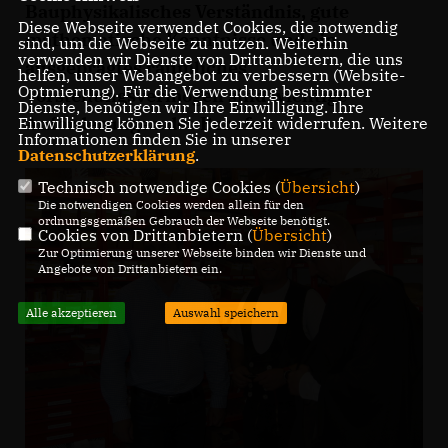
Bauphysikalisches Verständnis, gute
Diese Webseite verwendet Cookies, die notwendig
mathematische Kenntnisse und ein
sind, um die Webseite zu nutzen. Weiterhin
verwenden wir Dienste von Drittanbietern, die uns
ausgeprägtes räumliches
helfen, unser Webangebot zu verbessern (Website-
Optmierung). Für die Verwendung bestimmter
Vorstellungsvermögen sind wichtige
Dienste, benötigen wir Ihre Einwilligung. Ihre
Anforderungen des Berufes.
Einwilligung können Sie jederzeit widerrufen. Weitere
Informationen finden Sie in unserer
Datenschutzerklärung
.
Technisch notwendige Cookies (
Übersicht
)
Die notwendigen Cookies werden allein für den
ordnungsgemäßen Gebrauch der Webseite benötigt.
Cookies von Drittanbietern (
Übersicht
)
Zur Optimierung unserer Webseite binden wir Dienste und
Angebote von Drittanbietern ein.
Alle akzeptieren
Auswahl speichern