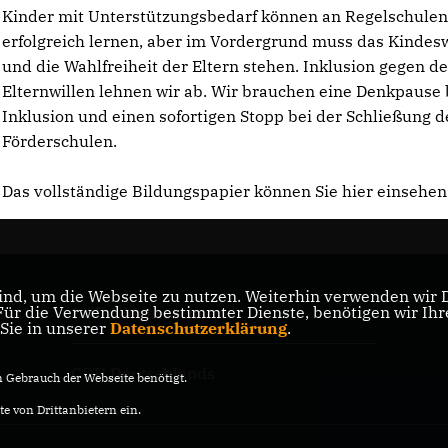
Kinder mit Unterstützungsbedarf können an Regelschule
erfolgreich lernen, aber im Vordergrund muss das Kindes
und die Wahlfreiheit der Eltern stehen. Inklusion gegen d
Elternwillen lehnen wir ab. Wir brauchen eine Denkpause 
Inklusion und einen sofortigen Stopp bei der Schließung d
Förderschulen.
Das vollständige Bildungspapier können Sie hier einsehen
nd, um die Webseite zu nutzen. Weiterhin verwenden wir Di
r die Verwendung bestimmter Dienste, benötigen wir Ihre 
CDU Niedersachsen
 Sie in unserer
Datenschutzerklärung
.
CDU Deutschlands
Gebrauch der Webseite benötigt.
e von Drittanbietern ein.