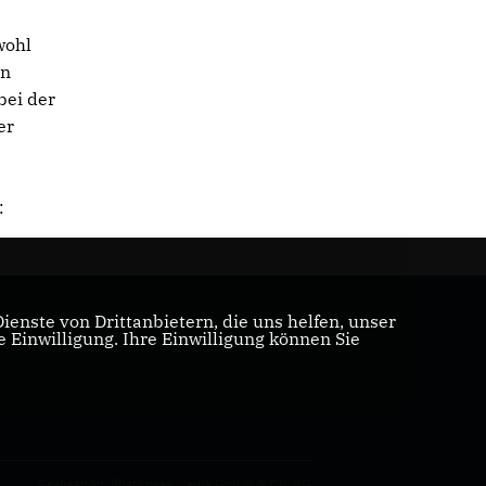
n
wohl
en
bei der
er
:
enste von Drittanbietern, die uns helfen, unser
Einwilligung. Ihre Einwilligung können Sie
Realisation: Sharkness Media GmbH & Co. KG