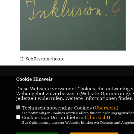
D. Schütz/pixelio.de
Cookie Hinweis
Diese Webseite verwendet Cookies, die notwendig si
Webangebot zu verbessern (Website-Optmierung). Fü
IMPRESSUM
DATENSCHUTZ
jederzeit widerrufen. Weitere Informationen finden
KONTAKT
Technisch notwendige Cookies (
Übersicht
)
Die notwendigen Cookies werden allein für den ordnungsgemäßen 
Cookies von Drittanbietern (
Übersicht
)
Zur Optimierung unserer Webseite binden wir Dienste und Angebot
© 2026 Sebastian Lechner