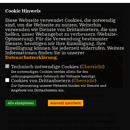
Cookie Hinweis
Diese Webseite verwendet Cookies, die notwendig
sind, um die Webseite zu nutzen. Weiterhin
verwenden wir Dienste von Drittanbietern, die uns
helfen, unser Webangebot zu verbessern (Website-
Optmierung). Für die Verwendung bestimmter
Dienste, benötigen wir Ihre Einwilligung. Ihre
Einwilligung können Sie jederzeit widerrufen. Weitere
Informationen finden Sie in unserer
Datenschutzerklärung
.
Technisch notwendige Cookies (
Übersicht
)
Die notwendigen Cookies werden allein für den
ordnungsgemäßen Gebrauch der Webseite benötigt.
Cookies von Drittanbietern (
Übersicht
)
Zur Optimierung unserer Webseite binden wir Dienste und
Angebote von Drittanbietern ein.
Neuer Plenarsaal des Niedersächsischen Landtags
Alle akzeptieren
Auswahl speichern
Ich freue mich über das Vertrauen meiner Fraktion. Die
Themen Digitalisierung und Startups sind mir besonders
wichtig. Schnelles Internet gehört zur Daseinsvorsorge wie