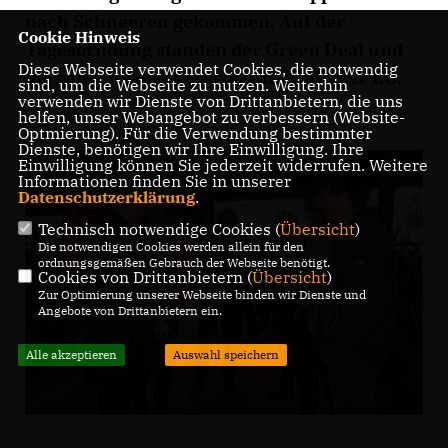
nach Schneeren gekommen. Auf der
Cookie Hinweis
Tagesorndung standen der Green Deal und
Diese Webseite verwendet Cookies, die notwendig
die gemeinsame Agrarpolitik (GAP) der EU.
sind, um die Webseite zu nutzen. Weiterhin
verwenden wir Dienste von Drittanbietern, die uns
helfen, unser Webangebot zu verbessern (Website-
Optmierung). Für die Verwendung bestimmter
Dienste, benötigen wir Ihre Einwilligung. Ihre
Einwilligung können Sie jederzeit widerrufen. Weitere
Informationen finden Sie in unserer
Datenschutzerklärung
.
Technisch notwendige Cookies (
Übersicht
)
Die notwendigen Cookies werden allein für den
ordnungsgemäßen Gebrauch der Webseite benötigt.
Cookies von Drittanbietern (
Übersicht
)
Zur Optimierung unserer Webseite binden wir Dienste und
Angebote von Drittanbietern ein.
Alle akzeptieren
Auswahl speichern