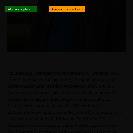
Alle akzeptieren
Auswahl speichern
Mit unserem Vorschlag wollen wir als CDU-Fraktion nach
dem erfolgreichen Ausbau der Platzkapazitäten nun die
Betreuungsqualität deutlich verbessern. Über 100.000
Niedersachsen haben sich in der Kita-Volksinitiative für
dieses Ziel engagiert. Auch Abgeordnete von SPD und
Grünen haben auf den Listen der Volksinitiative
unterschrieben – und nun das Gegenteil beschlossen. Das
ist beschämend und ein Schlag ins Gesicht für die
Menschen, die den vollmundigen Wahlversprechen von
Rot-Grün vor der letzten Landtagswahl geglaubt haben“,