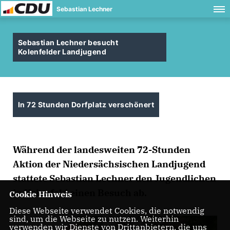
Sebastian Lechner
Sebastian Lechner besucht
Kolenfelder Landjugend
In 72 Stunden Dorfplatz verschönert
Während der landesweiten 72-Stunden
Aktion der Niedersächsischen Landjugend
stattete Sebastian Lechner den Jugendlichen
in Kolenfeld einen Besuch ab.
Cookie Hinweis
Diese Webseite verwendet Cookies, die notwendig
sind, um die Webseite zu nutzen. Weiterhin
verwenden wir Dienste von Drittanbietern, die uns