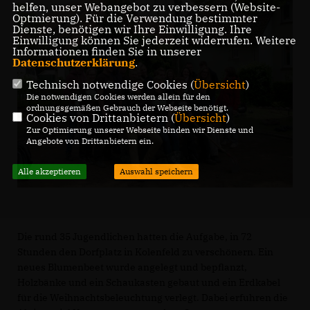
helfen, unser Webangebot zu verbessern (Website-
Optmierung). Für die Verwendung bestimmter
Dienste, benötigen wir Ihre Einwilligung. Ihre
Einwilligung können Sie jederzeit widerrufen. Weitere
Informationen finden Sie in unserer
Datenschutzerklärung
.
Technisch notwendige Cookies (
Übersicht
)
Die notwendigen Cookies werden allein für den
ordnungsgemäßen Gebrauch der Webseite benötigt.
Cookies von Drittanbietern (
Übersicht
)
Zur Optimierung unserer Webseite binden wir Dienste und
Angebote von Drittanbietern ein.
Alle akzeptieren
Auswahl speichern
Die rund 35 Jugendlichen hatten die Aufgabe, in 72
Stunden den Dorfplatz in Kolenfeld zu verschönern. Ein
neues Blumenbeet wurde angelegt und bepflanzt,
Holzbänke und ein Schaukasten gebaut und ein Erdkabel
für die Weihnachtsbeleuchtung verlegt. Dabei erfuhren die