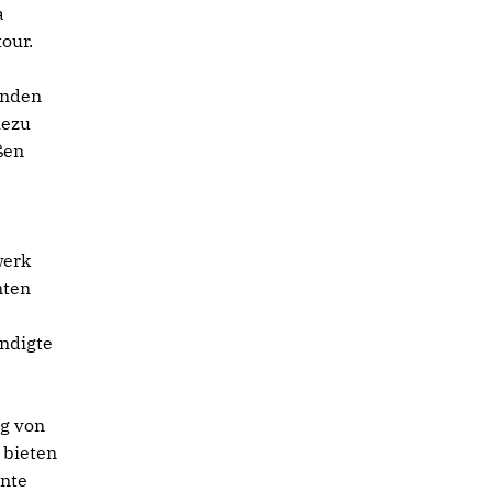
a
our.
enden
hezu
ßen
werk
nten
ündigte
ng von
 bieten
nnte