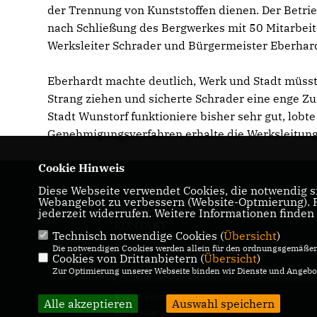
der Trennung von Kunststoffen dienen. Der Betri
nach Schließung des Bergwerkes mit 50 Mitarbeite
Werksleiter Schrader und Bürgermeister Eberha
Eberhardt machte deutlich, Werk und Stadt müss
Strang ziehen und sicherte Schrader eine enge Z
Stadt Wunstorf funktioniere bisher sehr gut, lobt
Genehmigungsverfahren erhalte die Werksleitung 
Cookie Hinweis
Diese Webseite verwendet Cookies, die notwendig si
Webangebot zu verbessern (Website-Optmierung). Fü
IMPRESSUM
DATENSCHUTZ
jederzeit widerrufen. Weitere Informationen finden
KONTAKT
Technisch notwendige Cookies (
Übersicht
)
Die notwendigen Cookies werden allein für den ordnungsgemäßen 
Cookies von Drittanbietern (
Übersicht
)
Zur Optimierung unserer Webseite binden wir Dienste und Angebot
© 2026 Sebastian Lechner
Alle akzeptieren
Auswahl speichern
Alle Rechte vorbehalten.