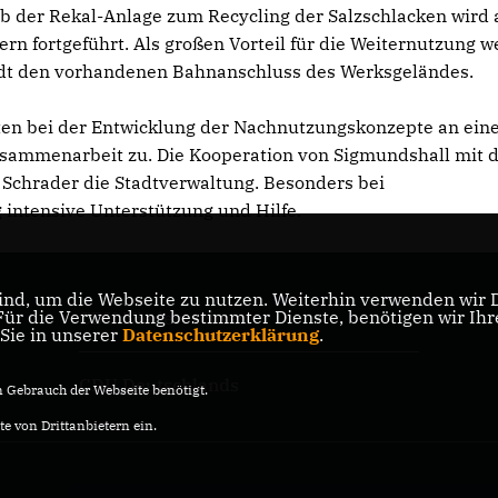
eb der Rekal-Anlage zum Recycling der Salzschlacken wird
rn fortgeführt. Als großen Vorteil für die Weiternutzung w
rdt den vorhandenen Bahnanschluss des Werksgeländes.
ten bei der Entwicklung der Nachnutzungskonzepte an ei
usammenarbeit zu. Die Kooperation von Sigmundshall mit 
e Schrader die Stadtverwaltung. Besonders bei
intensive Unterstützung und Hilfe.
nd, um die Webseite zu nutzen. Weiterhin verwenden wir Di
r die Verwendung bestimmter Dienste, benötigen wir Ihre 
CDU Niedersachsen
 Sie in unserer
Datenschutzerklärung
.
CDU Deutschlands
Gebrauch der Webseite benötigt.
e von Drittanbietern ein.