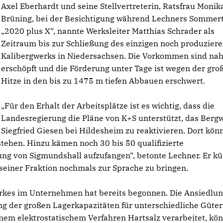
Axel Eberhardt und seine Stellvertreterin, Ratsfrau Monik
Brüning, bei der Besichtigung während Lechners Sommert
2020 plus X“, nannte Werksleiter Matthias Schrader als
Zeitraum bis zur Schließung des einzigen noch produzier
Kalibergwerks in Niedersachsen. Die Vorkommen sind na
erschöpft und die Förderung unter Tage ist wegen der gro
Hitze in den bis zu 1475 m tiefen Abbauen erschwert.
Für den Erhalt der Arbeitsplätze ist es wichtig, dass die
Landesregierung die Pläne von K+S unterstützt, das Berg
Siegfried Giesen bei Hildesheim zu reaktivieren. Dort kön
stehen. Hinzu kämen noch 30 bis 50 qualifizierte
ung von Sigmundshall aufzufangen“, betonte Lechner. Er k
einer Fraktion nochmals zur Sprache zu bringen.
rkes im Unternehmen hat bereits begonnen. Die Ansiedlu
 der großen Lagerkapazitäten für unterschiedliche Güter
enem elektrostatischem Verfahren Hartsalz verarbeitet, kö