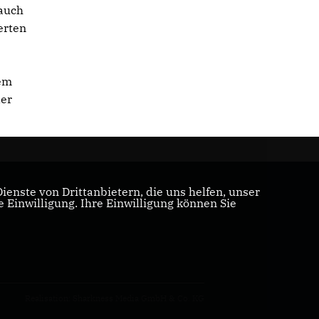
 auch
erten
nem
der
enste von Drittanbietern, die uns helfen, unser
Einwilligung. Ihre Einwilligung können Sie
Realisation: Sharkness Media GmbH & Co. KG